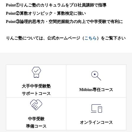
Point
①りんご塾のカリキュラムをプロ社員講師で指導
Point
②算数オリンピック・算数検定に強い
Point
③論理的思考力・空間把握能力の向上で中学受験で有利に
りんご塾については、公式ホームページ（
こちら
）をご覧下さい


大手中学受験塾
Möbius専任コース
サポートコース


中学受験
オンラインコース
準備コース