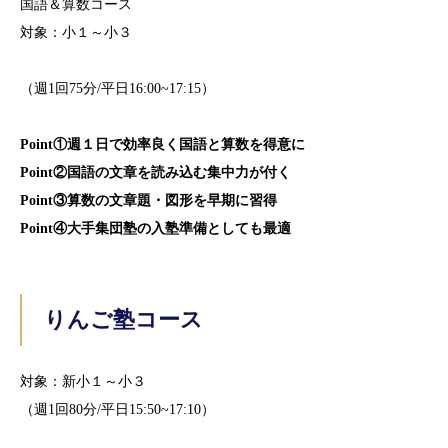
国語＆算数コース
対象：小１～小３
（週
1
回
75
分
/
平日
16:00~17:15
）
Point
①週１日で効率良く国語と算数を得意に
Point
②国語の文章を読み込む集中力が付く
Point
③算数の文章題・図形を早期に習得
Point
④大手集団塾の入塾準備としても最適
りんご塾コース
対象：新小１～小３
（週
1
回
80
分
/
平日
15:50~17:10
）