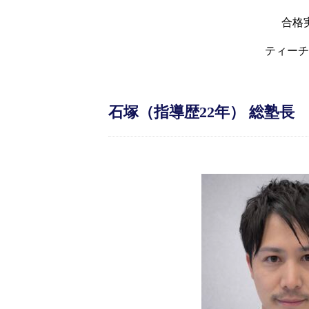
合格
ティーチ
石塚（指導歴22年）
総塾長